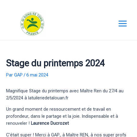
Aller
au
contenu
M
a
i
Stage du printemps 2024
n
Par
GAP
/
6 mai 2024
M
e
Magnifique Stage du printemps avec Maître Ren du 27/4 au
2/5/2024 à latuileriedetalouan.fr
n
Un grand moment de ressourcement et de travail en
u
profondeur, dans le partage et la joie. Indispensable et à
renouveler !
Laurence Ducrozet
C’était super ! Merci à GAP., à Maître REN, à nos super profs