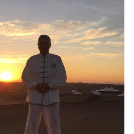
N
d
l’