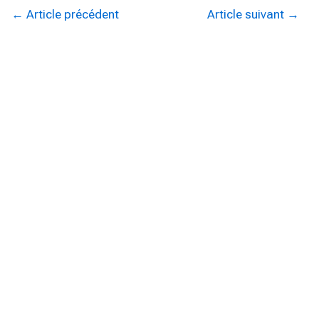
avigation
←
Article précédent
Article suivant
→
e
article